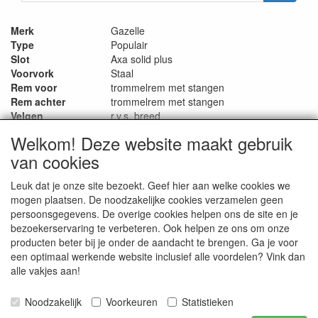
Merk
Gazelle
Type
Populair
Slot
Axa solid plus
Voorvork
Staal
Rem voor
trommelrem met stangen
Rem achter
trommelrem met stangen
Velgen
r.v.s. breed
Spaken
r.v.s.
Welkom! Deze website maakt gebruik
Dynamo
n.v.t.
van cookies
Voorlicht
Led op batterij
Achterlicht
Led op batterij
Leuk dat je onze site bezoekt. Geef hier aan welke cookies we
Frame hoogte cm
58
mogen plaatsen. De noodzakelijke cookies verzamelen geen
Wielmaat inch
28 x 1 1/2
persoonsgegevens. De overige cookies helpen ons de site en je
Versnelling
3
bezoekerservaring te verbeteren. Ook helpen ze ons om onze
Verstelbaar stuur
n.v.t.
producten beter bij je onder de aandacht te brengen. Ga je voor
Zadelpen
staal
een optimaal werkende website inclusief alle voordelen? Vink dan
Frame materiaal
staal
alle vakjes aan!
Merk zadel
lepper
Standaard
zijstandaard verstelbaar
Noodzakelijk
Voorkeuren
Statistieken