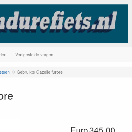
jden
Veelgestelde vragen
etsen
Gebruikte Gazelle furore
ore
Euro
345.00